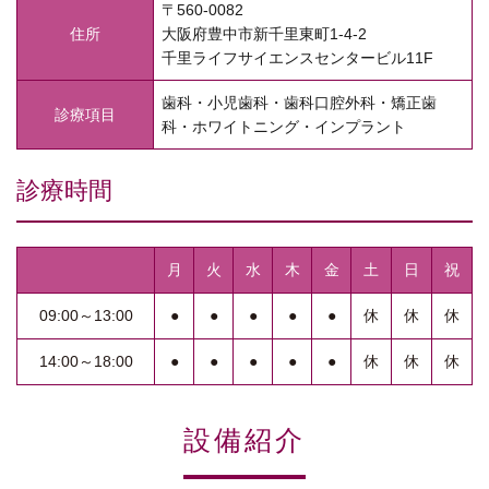
〒560-0082
住所
大阪府豊中市新千里東町1-4-2
千里ライフサイエンスセンタービル11F
歯科・小児歯科・歯科口腔外科・矯正歯
診療項目
科・ホワイトニング・インプラント
診療時間
月
火
水
木
金
土
日
祝
09:00～13:00
●
●
●
●
●
休
休
休
14:00～18:00
●
●
●
●
●
休
休
休
設備紹介